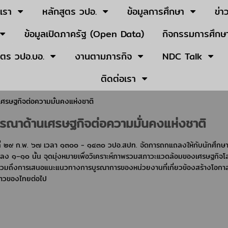
บเรา
หลักสูตร วปอ.
ข้อมูลการศึกษา
ข่า
ข้อมูลเปิดภาครัฐ (Open Data)
กิจกรรมการศึกษา
ูตร วปอ.บอ.
งานตามภารกิจ
NDC Talk
ติดต่อเรา
เศรษฐกิจต่อความมั่นคงแห่งชาติ
ารณาด้านเศรษฐกิจต่อความมั่นคงแห่งชาติ
ี่ ๒๙ ก.พ. ๖๗ เวลา ๑๓๐๐ - ๑๔๓๐ วปอ.สปท. จัดการถกแถลงให้กับนักศึกษา วป
ง ๑–๑๐ นั้น จุดมุ่งหมายเพื่อวิเคราะห์ภาพรวมสภาวะแวดล้อมของเศรษฐกิจโ
วมถึงการเสนอแนะแนวทางการบูรณาการของหน่วยงานที่เกี่ยวข้องสร้างโอกา
ยาวของไทยต่อไป