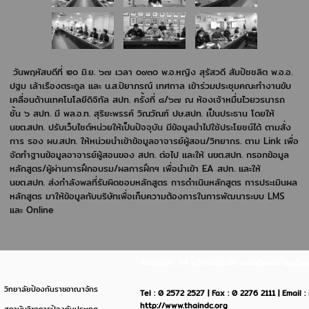
วันพฤหัสบดีที่ ๒๐ มิ.ย. ๖๗ เวลา ๐๙๓๐ พ.อ.หญิง สุรัสวดี สัมปัชชลิต พ.อ.อ.
ปฐม เล้าเรืองตระกูล และ น.ส.ปิยาภรณ์ เทศกาล เข้าร่วมประชุมคณะทำงานขับ
เคลื่อนด้านเทคโนโลยีดิจิทัล สปท. ครั้งที่ ๘/๖๗ ณ ห้องเจ้าหมื่นไวยวรนารถ
ชั้น ๖ สปท. มี พล.อ.ท. สุริยะพรรค์ วิณวัณฑ์ ปษ.สปท. เป็นประธาน โดยให้
นขต.สปท. ปรับเว็บไซต์หน่วยให้เป็นปัจจุบัน มีข้อมูลนำไปใช้ประโยชน์ได้ ตามสั่ง
การ รอง ผบ.สปท. ให้หน่วยนำเข้าข้อมูลอาจารย์ผู้สอน/วิทยากร. ตาม Link เพื่อ
จัดทำฐานข้อมูลอาจารย์ผู้สอนของ สปท. ต่อไป และให้ นขต.สปท. กรอกข้อมูล
หลักสูตร/ผู้ผ่านการฝึกอบรม/ผลการฝึกฯ เพื่อนำเข้า EA สปท. และให้
นขต.สปท. ส่งกำลังพลที่รับผิดชอบหลักสูตร การดำเนินหลักสูตร การประเมินผล
หลักสูตร มาให้ข้อมูลกับบริษัทเพื่อเก็บความต้องการในการพัฒนาระบบ LMS
และ Online
Address : 64 ถ.วิภาวดีรังสิต แขวงดินแดง เขตด
วิทยาลัยป้องกันราชอาณาจักร
Tel : 0 2572 2527 | Fax : 0 2276 2111 | Email 
http://www.thaindc.org