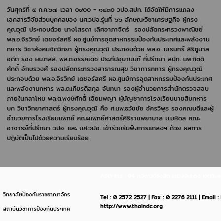
วันศุกร์ที่ ๕ ก.ค.๖๗ เวลา ๐๙๐๐ - ๑๔๓๐ วปอ.สปท. ได้จัดให้มีการแถลง
เอกสารวิจัยส่วนบุคคลของ นศ.วปอ.รุ่นที่ ๖๖ ลักษณะวิชาเศรษฐกิจ ผู้ทรง
คุณวุฒิ ประกอบด้วย นางโสรดา เลิศอาภาจิตร์ รองปลัดกระทรวงพาณิชย์
พล.อ.จิรวิทย์ เดชจรัสศรี ผอ.ศูนย์การอุตสาหกรรมป้องกันประเทศและพลังงาน
ทหาร วิชาสังคมจิตวิทยา ผู้ทรงคุณวุฒิ ประกอบด้วย พล.อ. นเรนทร์ สิริภูบาล
อดีต รอง ผบ.ทสส. พล.ต.อรรคเดช ประทีปอุษานนท์ ที่ปรึกษา สปท. นพ.กิตติ
ศักดิ์ อักษรวงศ์ รองปลัดกระทรวงสาธารณสุข วิชาการทหาร ผู้ทรงคุณวุฒิ
ประกอบด้วย พล.อ.จิรวิทย์ เดชจรัสศรี ผอ.ศูนย์การอุตสาหกรรมป้องกันประเทศ
และพลังงานทหาร พล.ต.เกียรติสกุล จันทนา รองผู้อำนวยการสำนักตรวจสอบ
ภายในกลาโหม พล.ต.พงษ์ศักดิ์ เอี่ยมพญา ผู้บัญชาการโรงเรียนนายสิบทหาร
บก วิชาวิทยาศาสตร์ ผู้ทรงคุณวุฒิ คือ ศ.นพ.ธวัชชัย อัครวิพุธ รองคณบดีและผู้
อำนวยการโรงเรียนแพทย์ คณะแพทย์ศาสตร์ศิริราชพยาบาล ม.มหิดล คณะ
อาจารย์ที่ปรึกษา วปอ. และ นศ.วปอ. เข้าร่วมรับฟังการแถลงฯ ด้วย ผลการ
ปฏิบัติเป็นไปด้วยความเรียบร้อย
Address : 64 ถ.วิภาวดีรังสิต แขวงดินแดง เขตด
วิทยาลัยป้องกันราชอาณาจักร
Tel : 0 2572 2527 | Fax : 0 2276 2111 | Email 
http://www.thaindc.org
สถาบันวิชาการป้องกันประเทศ