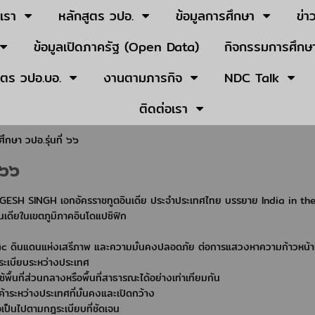
บเรา
หลักสูตร วปอ.
ข้อมูลการศึกษา
ข่า
ข้อมูลเปิดภาครัฐ (Open Data)
กิจกรรมการศึกษา
ูตร วปอ.บอ.
งานตามภารกิจ
NDC Talk
ติดต่อเรา
กษา วปอ.รุ่นที่ ๖๖
 ๖๖
GESH SINGH เอกอัครราชทูตอินเดีย ประจำประเทศไทย บรรยาย India in the
เดียในเขตภูมิภาคอินโดแปซิฟิก
ic ดินแดนแห่งเสรีภาพ และความมั่นคงปลอดภัย ต่อการแสวงหาความก้าวหน้าและ
ระเบียบระหว่างประเทศ
ช้พื้นที่ส่วนกลางหรือพื้นที่สาธารณะได้อย่างเท่าเทียมกัน
้าระหว่างประเทศที่มั่นคงและเปิดกว้าง
่อเป็นไปตามกฎระเบียบที่ชัดเจน