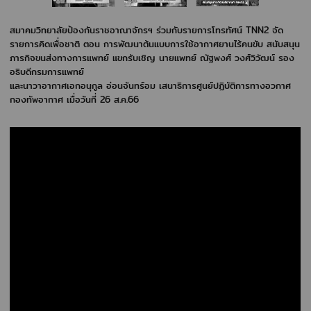
สมาคมวิทยาลัยป้องกันราชอาณาจักรฯ ร่วมกับรายการโทรทัศน์ TNN2 จัด
รายการคิดเพื่อชาติ ตอน การพัฒนาต้นแบบการใช้อากาศยานไร้คนขับ สนับสนุน
ภารกิจขนส่งทางการแพทย์ แขกรับเชิญ นายแพทย์ ณัฐพงศ์ วงศ์วิวัฒน์ รอง
อธิบดีกรมการแพทย์
และนาวาอากาศเอกอนุกูล อ่อนจันทร์อม เสนาธิการศูนย์ปฏิบัติการทางอวกาศ
กองทัพอากาศ เมื่อวันที่ 26 ส.ค.66