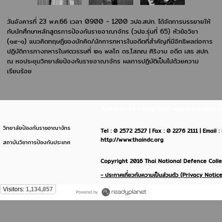
วันอังคารที่ 23 พ.ค.66 เวลา 0900 - 1200 วปอ.สปท. ได้จัดการบรรยายให้
กับนักศึกษาหลักสูตรการป้องกันราชอาณาจักร (วปอ.รุ่นที่ 65) หัวข้อวิชา
(๑๔-๑) แนวคิดทฤษฎีของนักคิด/นักการทหารในอดีตที่สำคัญที่มีอิทธิพลต่อการ
ปฏิบัติการทางทหารในศตวรรษที่ ๒๑ พลโท ดร.โสภณ ศิริงาม อดีต เสธ สปท.
ณ หอประชุมวิทยาลัยป้องกันราชอาณาจักร ผลการปฏิบัติเป็นไปด้วยความ
เรียบร้อย
Address : 64 ถ.วิภาวดีรังสิต แขวงดินแดง เขตด
วิทยาลัยป้องกันราชอาณาจักร
Tel : 0 2572 2527 | Fax : 0 2276 2111 | Email 
http://www.thaindc.org
สถาบันวิชาการป้องกันประเทศ
Copyright 2016 Thai National Defence Colleg
- ประกาศเกี่ยวกับความเป็นส่วนตัว (Privacy Notice
Visitors:
1,134,857