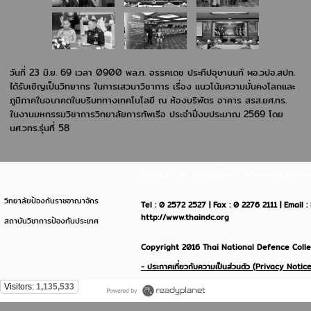
วันที่ 23 มิ.ย. 69 เวลา 0900
พล.ท. อรรคเดช ประทีปอุษานนท์
ผอ.วปอ.สปท.
ได้รับเชิญเป็นวิทยากร
ในการเสวนาวิชาการ เรื่อง
แนวโน้มความมั่นคงโลกและ
ภูมิภาคในอนาคตในบริบททางเทคโนโลยี
ณ ห้องบริพัตร อาคาร สรส.ยศ.ทร.
ในงานมหกรรมวิชาการวิทยาลัย
การทัพเรือ ประจำปีงบประมาณ 2569 โดย
นศ.วทร.รุ่นที่ 58
Address : 64 ถ.วิภาวดีรังสิต แขวงดินแดง เขตด
วิทยาลัยป้องกันราชอาณาจักร
Tel : 0 2572 2527 | Fax : 0 2276 2111 | Email 
http://www.thaindc.org
สถาบันวิชาการป้องกันประเทศ
Copyright 2016 Thai National Defence Colleg
- ประกาศเกี่ยวกับความเป็นส่วนตัว (Privacy Notice
Visitors:
1,135,533