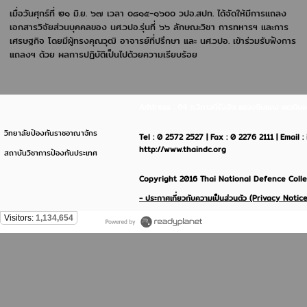
เมื่อวันศุกร์ที่ ๒๑ มิ.ย. ๖๗ เวลา ๐๘๑๕-๑๖๐๐ วปอ.สปท. ได้จัดให้มีการแถลง
เอกสารวิจัยส่วนบุคคลของ นศ.วปอ.รุ่นที่ ๖๖ ลักษณะวิชา การทหารฯ และการ
เศรษฐกิจ โดยมีผู้ทรงคุณวุฒิ อาจารย์ที่ปรึกษา และ นศ.วปอ. เข้าร่วมรับฟังการ
แถลงฯ ด้วย ผลการปฏิบัติเป็นไปด้วยความเรียบร้อย
Address : 64 ถ.วิภาวดีรังสิต แขวงดินแดง เขตด
วิทยาลัยป้องกันราชอาณาจักร
Tel : 0 2572 2527 | Fax : 0 2276 2111 | Email 
http://www.thaindc.org
สถาบันวิชาการป้องกันประเทศ
Copyright 2016 Thai National Defence Colleg
- ประกาศเกี่ยวกับความเป็นส่วนตัว (Privacy Notice
Visitors:
1,134,654