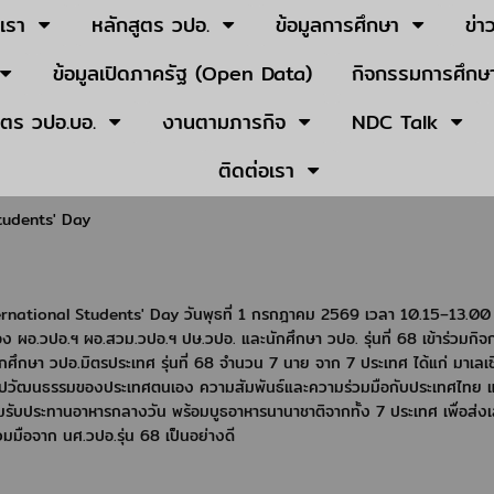
บเรา
หลักสูตร วปอ.
ข้อมูลการศึกษา
ข่า
ข้อมูลเปิดภาครัฐ (Open Data)
กิจกรรมการศึกษา
ูตร วปอ.บอ.
งานตามภารกิจ
NDC Talk
ติดต่อเรา
tudents' Day
ernational Students' Day
วันพุธที่ 1 กรกฎาคม 2569 เวลา 10.15–13.00 
ง ผอ.วปอ.ฯ ผอ.สวม.วปอ.ฯ ปษ.วปอ. และนักศึกษา วปอ. รุ่นที่ 68 เข้าร่วมกิ
ศึกษา วปอ.มิตรประเทศ รุ่นที่ 68 จำนวน 7 นาย จาก 7 ประเทศ ได้แก่ มาเลเซ
ิลปวัฒนธรรมของประเทศตนเอง ความสัมพันธ์และความร่วมมือกับประเทศไทย 
มรับประทานอาหารกลางวัน พร้อมบูธอาหารนานาชาติจากทั้ง 7 ประเทศ เพื่อส่ง
มือจาก​ ​นศ.วปอ.รุ่น​ 68​ เป็น​อย่างดี