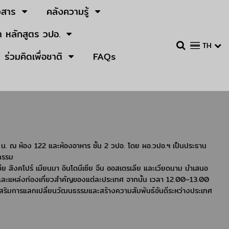
วสาร
คลังความรู้
 หลักสูตร วปอ.
TH
ร่วมคิดเพื่อชาติ
FAQs
น. ณ ห้อง 122 และห้องอาหาร ชั้น 2 วปอ. โดย ผอ.วปอ.ฯ เป็นประธาน
จกรรม
ีย สิงคโปร์ เมียนมา อินโดนีเซีย จีน ออสเตรเลีย และเวียดนาม นำเสนอ
และแหล่งท่องเที่ยวสำคัญของแต่ละประเทศ
จากนั้น เวลา 12.00–13.00
เสริมการแลกเปลี่ยนวัฒนธรรมและสร้างความสัมพันธ์อันดีระหว่างประเทศ​