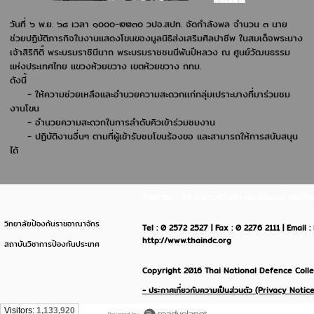
วันที่ ๖ พ.ย. ๖๘ เวลา ๑๐๐๐-๒๒๓๐
วปอ.สปท. จัดกำลังพล จำนวน ๓ นาย
ช่วยปฏิบัติภารกิจในงานแสดงโขนของมูลนิธิส่งเสริมศิลปาชีพ ในสมเด็จพระนาง
เจ้าสิริกิติ์ พระบรมราชินีนาถ พระบรมราชชนนีพันปีหลวง ณ ศูนย์วัฒนธรรม
แห่งประเทศไทย แขวงห้วยขวาง เขตห้วยขวาง กทม.
ดังนี้
- ให้ความช่วยเหลือและอำนวยความสะดวกเเก่กลุ่มเปราะบางที่มาร่วมชม
งานโขน
- อำนวยความสะดวกในการลำดับคิวเข้าร่วมชมงาน
- ปฏิบัติงานอื่นๆ ตามที่ผู้เข้ารับชมโขนร้องขอ และสามารถให้การสนับสนุน
ได้
Address : 64 ถ.วิภาวดีรังสิต แขวงดินแดง เขตด
วิทยาลัยป้องกันราชอาณาจักร
Tel : 0 2572 2527 | Fax : 0 2276 2111 | Email 
http://www.thaindc.org
สถาบันวิชาการป้องกันประเทศ
Copyright 2016 Thai National Defence Colleg
- ประกาศเกี่ยวกับความเป็นส่วนตัว (Privacy Notice
Visitors:
1,133,920