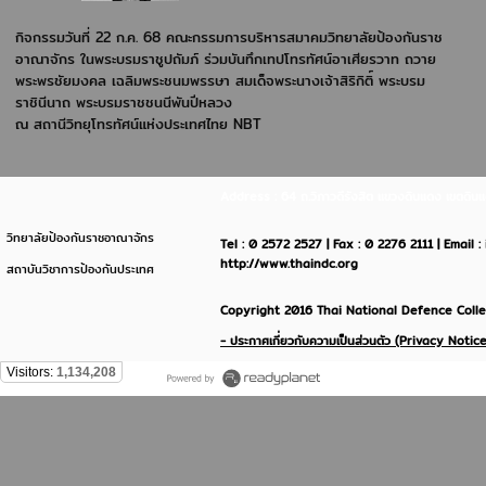
กิจกรรมวันที่ 22 ก.ค. 68
คณะกรรมการบริหารสมาคมวิทยาลัยป้องกันราช
อาณาจักร
ในพระบรมราชูปถัมภ์ ร่วมบันทึกเทปโทรทัศน์อาเศียรวาท ถวาย
พระพรชัยมงคล เฉลิมพระชนมพรรษา สมเด็จพระนางเจ้าสิริกิติ์
พระบรม
ราชินีนาถ
พระบรมราชชนนีพันปีหลวง
ณ สถานีวิทยุโทรทัศน์แห่งประเทศไทย NBT
Address : 64 ถ.วิภาวดีรังสิต แขวงดินแดง เขตด
วิทยาลัยป้องกันราชอาณาจักร
Tel : 0 2572 2527 | Fax : 0 2276 2111 | Email 
http://www.thaindc.org
สถาบันวิชาการป้องกันประเทศ
Copyright 2016 Thai National Defence Colleg
- ประกาศเกี่ยวกับความเป็นส่วนตัว (Privacy Notice
Visitors:
1,134,208