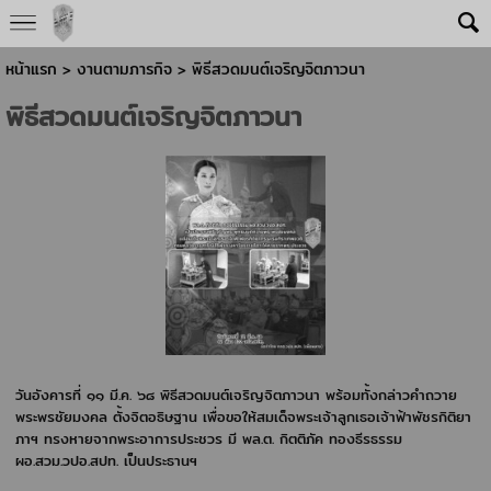
หน้าแรก
> งานตามภารกิจ >
พิธีสวดมนต์เจริญจิตภาวนา
พิธีสวดมนต์เจริญจิตภาวนา
วันอังคารที่ ๑๑ มี.ค. ๖๘ พิธีสวดมนต์เจริญจิตภาวนา พร้อมทั้งกล่าวคำถวาย
พระพรชัยมงคล ตั้งจิตอธิษฐาน เพื่อขอให้สมเด็จพระเจ้าลูกเธอเจ้าฟ้าพัชรกิติยา
ภาฯ ทรงหายจากพระอาการประชวร มี พล.ต. กิตติภัค ทองธีรธรรม
ผอ.สวม.วปอ.สปท. เป็นประธานฯ