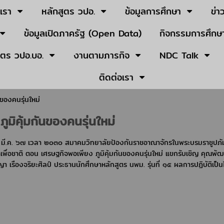
บเรา
หลักสูตร วปอ.
ข้อมูลการศึกษา
ข่า
ข้อมูลเปิดภาครัฐ (Open Data)
กิจกรรมการศึกษา
ูตร วปอ.บอ.
งานตามภารกิจ
NDC Talk
ติดต่อเรา
นของคนรุ่นใหม่
มิคุ้มกันของคนรุ่นใหม่
 ๓๐ มี.ค. ๖๗ เวลา ๒๐๓๐ สมาคมวิทยาลัยป้องกันราชอาณาจักรในพระบรมราชูปภ
เพื่อชาติ ตอน เศรษฐกิจพอเพียง ภูมิคุ้มกันของคนรุ่นใหม่ แขกรับเชิญ คุณพัฒ
 เรืองจริยะศิลป์ ประธานนักศึกษาหลักสูตร นพม. รุ่นที่ ๑๕ ผลการปฏิบัติเป็