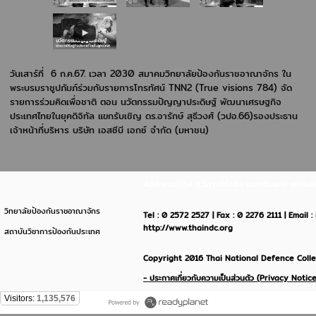
วันเสาร์ที่ 6 ก.ค.67. เวลา 2030 สมาคมวิทยาลัยป้องกันราชอาณาจักร ใน
พระบรมราชูปภัมภ์ร่วมกับรายการโทรทัศน์ TNN2 (True visions 784) จัด
รายการร่วมคิดเพื่อชาติ ตอน นวัตกรรมปัญญาประดิษฐ์ พัฒนาเศรษฐกิจ
ประเทศไทยในยุคดิจิทัล แขกรับเชิญ ดร.อารักษ์ สุธีวงศ์ (วปอ.66)รองประธาน
เจ้าหน้าที่บริหาร บริษัท เอสซีบี เอกซ์ จำกัด (มหาชน)
Address : 64 ถ.วิภาวดีรังสิต แขวงดินแดง เขตด
วิทยาลัยป้องกันราชอาณาจักร
Tel : 0 2572 2527 | Fax : 0 2276 2111 | Email 
http://www.thaindc.org
สถาบันวิชาการป้องกันประเทศ
Copyright 2016 Thai National Defence Colleg
- ประกาศเกี่ยวกับความเป็นส่วนตัว (Privacy Notice
Visitors:
1,135,576