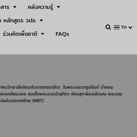
วสาร
คลังความรู้
 หลักสูตร วปอ.
TH
ร่วมคิดเพื่อชาติ
FAQs
คมวิทยาลัยป้องกัน
ราชอาณาจักร ในพระบรมราชูปถัมภ์
นำคณะ
ยพระพรชัยมงคล สมเด็จพระนางเจ้าสุทิดา พัชรสุธาพิมลลักษณ พระบรม
ศน์แห่งประเทศไทย (NBT)