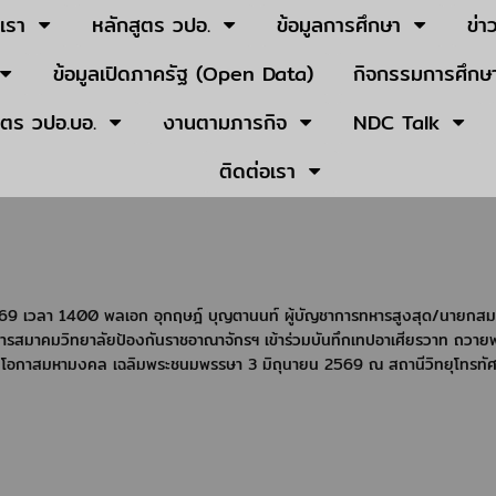
บเรา
หลักสูตร วปอ.
ข้อมูลการศึกษา
ข่า
ข้อมูลเปิดภาครัฐ (Open Data)
กิจกรรมการศึกษา
ูตร วปอ.บอ.
งานตามภารกิจ
NDC Talk
ติดต่อเรา
.ค.69 เวลา 1400
พลเอก อุกฤษฎ์ บุญตานนท์
ผู้บัญชาการทหารสูงสุด/
นายกสมา
ารสมาคมวิทยาลัยป้องกันราชอาณาจักรฯ
เข้าร่วมบันทึกเทปอาเศียรวาท ถวา
องในโอกาสมหามงคล
เฉลิมพระชนมพรรษา
3 มิถุนายน 2569
ณ สถานีวิทยุโทรทั