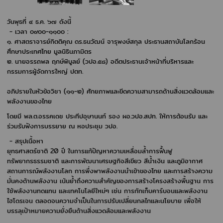
วันพุธที่ ๔ ธ.ค. ๖๗ ดังนี้
- เวลา ๐๙๐๐-๑๑๐๐ :
๑. ศาสตราจารย์กิตติคุณ ดร.ธนวัฒน์ จารุพงษ์สกุล ประธานสถาบันโลกร้อน
ศึกษาประเทศไทย มูลนิธินภามิตร
๒. นายอรรถพล ฤกษ์พิบูลย์ (วปอ.๕๘) อดีตประธานเจ้าหน้าที่บริหารและ
กรรมการผู้จัดการใหญ่ ปตท.
อภิปรายในหัวข้อวิชา (๑๑-๒) ศักยภาพและขีดความสามารถด้านสิ่งแวดล้อมและ
พลังงานของไทย
โดยมี พล.ต.อรรคเดช ประทีปอุษานนท์ รอง ผอ.วปอ.สปท. ให้การต้อนรับ และ
ร่วมรับฟังการบรรยาย ณ หอประชุม วปอ.
- สรุปเนื้อหา
ยุทธศาสตร์ชาติ 20 ปี ในการแก้ปัญหาความเหลื่อมล้ำการฟื้นฟู
ทรัพยากรธรรมชาติ และการพัฒนาเศรษฐกิจสีเขียว สีน้ำเงิน และภูมิอากาศ
สถานการณ์พลังงานโลก การพึ่งพาพลังงานนำเข้าของไทย และการสร้างความ
มั่นคงด้านพลังงาน เน้นย้ำถึงความสำคัญของการสร้างโครงสร้างพื้นฐาน การ
ใช้พลังงานทดแทน และเทคโนโลยีใหม่ๆ เช่น การกักเก็บคาร์บอนและพลังงาน
ไฮโดรเจน ตลอดจนความจำเป็นในการปรับเปลี่ยนกลไกและนโยบาย เพื่อให้
บรรลุเป้าหมายความยั่งยืนด้านสิ่งแวดล้อมและพลังงาน