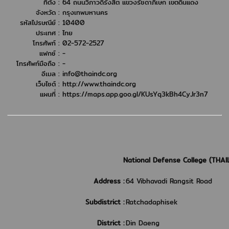
ที่ตั้ง :
64 ถนนวิภาวดีรังสิต แขวงรัชดาภิเษก เขตดินแดง
จังหวัด :
กรุงเทพมหานคร
รหัสไปรษณีย์ :
10400
ประเทศ :
ไทย
โทรศัพท์ :
02-572-2527
แฟกซ์ :
-
โทรศัพท์มือถือ :
-
อีเมล :
info@thaindc.org
เว็บไซต์ :
http://www.thaindc.org
แผนที่ :
https://maps.app.goo.gl/KUsYq3kBh4CyJr3n7
National Defense College (THA
Address :
64 Vibhavadi Rangsit Road
Subdistrict :
Ratchadaphisek
District :
Din Daeng