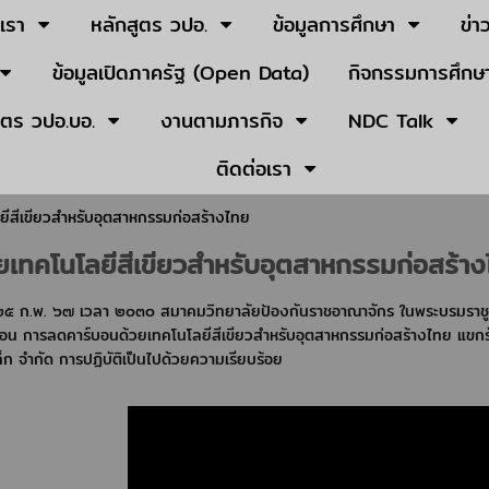
บเรา
หลักสูตร วปอ.
ข้อมูลการศึกษา
ข่า
ข้อมูลเปิดภาครัฐ (Open Data)
กิจกรรมการศึกษา
ูตร วปอ.บอ.
งานตามภารกิจ
NDC Talk
ติดต่อเรา
ยีสีเขียวสำหรับอุตสาหกรรมก่อสร้างไทย
ยเทคโนโลยีสีเขียวสำหรับอุตสาหกรรมก่อสร้า
ี่ ๒๕ ก.พ. ๖๗ เวลา ๒๐๓๐ สมาคมวิทยาลัยป้องกันราชอาณาจักร ในพระบรมราชู
ิ ตอน การลดคาร์บอนด้วยเทคโนโลยีสีเขียวสำหรับอุตสาหกรรมก่อสร้างไทย แข
หล็ก จำกัด การปฏิบัติเป็นไปด้วยความเรียบร้อย