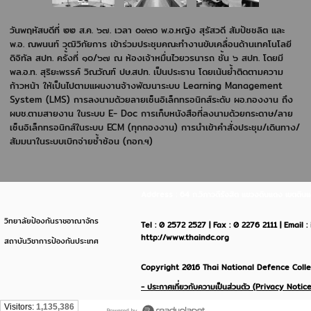
วันพฤหัสบดีที่ ๒๒ ส.ค. ๖๗. เวลา ๐๙๓๐ พ.อ.หญิง สุรัสวดี สัมปัชชลิต และ
พ.อ. ณพนนท์ วุฒิวิกัยการ เข้าร่วมประชุมคณะทำงานขับเคลื่อนด้านเทคโนโลยี
ดิจิทัล สปท. ครั้งที่ ๑๐/๖๗ ณ ห้องเจ้าหมื่นไวยวรนารถ ชั้น ๖ สปท. โดยมี
พล.อ.ท. สุริยะพรรค์ วิณวัณฑ์ ปษ.สปท. เป็นประธาน โดยเน้นย้ำติดตามความ
ก้าวหน้า ให้เป็นไปตามแผนงานจ้างพัฒนาระบบ Learning Management
System (LMS) การลงนามด้วยลายเซ็นอิเล็กทรอนิกส์ระดับ ผอ.กองงาน ถึง
ผบช.ตามสายงาน ในระบบ E- Doc การเก็บหนังสือที่ลงนามด้วยกระดาษ/ลาย
เซ็นอิเล็กทรอนิกส์ในระบบ ECM (ทุกกองงาน) การนำเข้าคำสั่งประชุม/เดินทาง/
สัมมนาในระบบเบิกจ่ายซ้ำซ้อน (กอก.ฯ)
Address : 64 ถ.วิภาวดีรังสิต แขวงดินแดง เขตด
วิทยาลัยป้องกันราชอาณาจักร
Tel : 0 2572 2527 | Fax : 0 2276 2111 | Email 
http://www.thaindc.org
สถาบันวิชาการป้องกันประเทศ
Copyright 2016 Thai National Defence Colleg
- ประกาศเกี่ยวกับความเป็นส่วนตัว (Privacy Notice
Visitors:
1,135,386