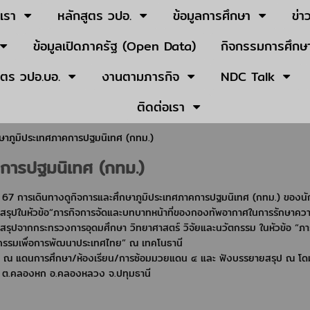
บเรา
หลักสูตร วปอ.
ข้อมูลการศึกษา
ข่า
ข้อมูลเปิดภาครัฐ (Open Data)
กิจกรรมการศึกษา
ูตร วปอ.บอ.
งานตามภารกิจ
NDC Talk
ติดต่อเรา
กษาภูมิประเทศภาคการปฐมนิเทศ (กทม.)
คการปฐมนิเทศ (กทม.)
ย. 67 การเดินทางดูกิจการและศึกษาภูมิประเทศภาคการปฐมนิเทศ (กทม.) ของนักศ
สรุปในหัวข้อ“ภารกิจการจัดและบทบาทหน้าที่ของกองทัพอากาศในการรักษาคว
สรุปจากกระทรวงการอุดมศึกษา วิทยาศาสตร์ วิจัยและนวัตกรรม ในหัวข้อ “ภ
ตกรรมเพื่อการพัฒนาประเทศไทย” ณ เทคโนธานี
าน ณ แดนการศึกษา/ห้องเรียน/การซ้อมมวยแดน ๔ และ ฟังบรรยายสรุป ณ
ง ต.คลองหก อ.คลองหลวง จ.ปทุมธานี