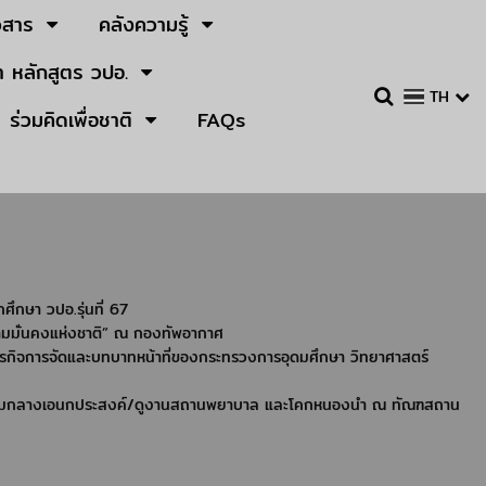
วสาร
คลังความรู้
 หลักสูตร วปอ.
TH
ร่วมคิดเพื่อชาติ
FAQs
ึกษา วปอ.รุ่นที่ 67
ามมั่นคงแห่งชาติ” ณ กองทัพอากาศ
ารกิจการจัดและบทบาทหน้าที่ของกระทรวงการอุดมศึกษา วิทยาศาสตร์
 โดมกลางเอนกประสงค์/ดูงานสถานพยาบาล และโคกหนองนำ ณ ทัณฑสถาน